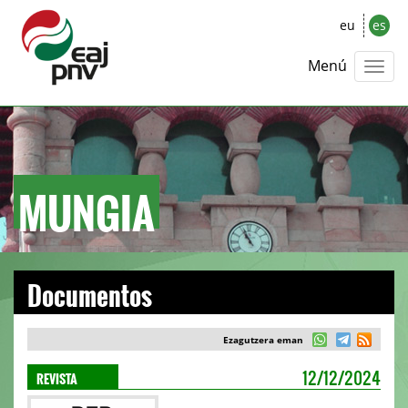
eu
es
Menú
MUNGIA
Documentos
Ezagutzera eman
REVISTA
12/12/2024