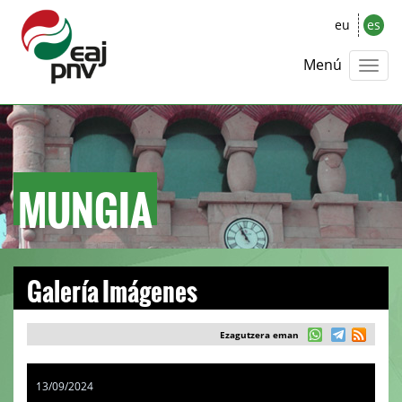
eu
es
Menú
MUNGIA
Galería Imágenes
Ezagutzera eman
13/09/2024