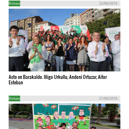
Bizkaia
22/06/2016
Acto en Barakaldo. Iñigo Urkullu, Andoni Ortuzar, Aitor
Esteban
Bizkaia
21/06/2016