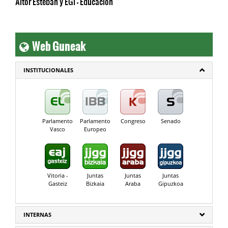
Aitor Esteban y EGI - Educación
Web Guneak
INSTITUCIONALES
Parlamento
Parlamento
Congreso
Senado
Vasco
Europeo
Vitoria -
Juntas
Juntas
Juntas
Gasteiz
Bizkaia
Araba
Gipuzkoa
INTERNAS