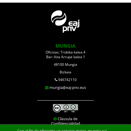
MUNGIA
Oficinas: Trobika kalea 4
Bar: Aita Arrupe kalea 1
48100 Mungia
Bizkaia
946742110
mungia@eaj-pnv.eus
Cláusula de
Confidencialidad
Con el fin de ofrecerte un servicio mejor, mungia.eaj-