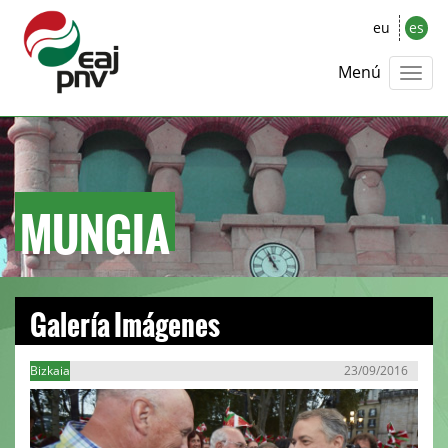
eu
es
Menú
MUNGIA
Galería Imágenes
Bizkaia
23/09/2016